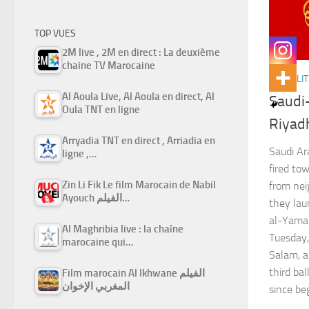
TOP VUES
2M live , 2M en direct : La deuxième
chaine TV Marocaine
ACTUALIT
Al Aoula Live, Al Aoula en direct, Al
Saudi-
Oula TNT en ligne
Riyadh
Arryadia TNT en direct , Arriadia en
Saudi Ar
ligne ,…
fired tow
Zin Li Fik Le film Marocain de Nabil
from nei
Ayouch الفيلم…
they lau
al-Yamam
Al Maghribia live : la chaîne
Tuesday
marocaine qui…
Salam, a
third bal
Film marocain Al Ikhwane الفيلم
المغربي الإخوان
since be