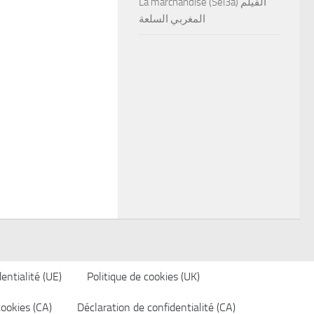
La marchandise (Sel3a) الفيلم
المغربي السلعة
entialité (UE)
Politique de cookies (UK)
cookies (CA)
Déclaration de confidentialité (CA)