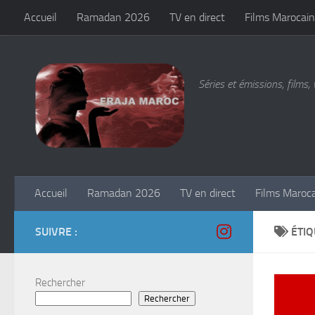
Accueil
Ramadan 2026
TV en direct
Films Marocain
Skip to content
Séries et émissions, films, 
Accueil
Ramadan 2026
TV en direct
Films Maroc
SUIVRE :
ÉTIQ
Rechercher
Rechercher