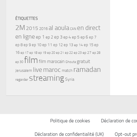
ÉTIQUETTES
2M
al aoula
en direct
2015
2016
CAN
en ligne
ep 1
ep 3
ep 2
ep 4
ep 5
ep 6
ep 7
ep 11
ep 8
ep 9
ep 10
ep 12
ep 13
ep 15
ep
ep 14
16
ep 17
ep 21
ep 27
ep 18
ep 19
ep 20
ep 22
ep 23
ep 28
film
gratuit
film marocain
ep 30
Ghouta
ramadan
maroc
live
Jerusalem
match
streaming
Syria
regarder
Politique de cookies
Déclaration de con
Déclaration de confidentialité (UK)
Opt-out pr