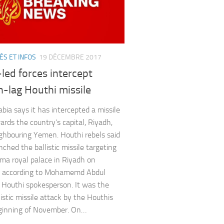
ÉS ET INFOS
19 DÉCEMBRE 2017
led forces intercept
-lag Houthi missile
abia says it has intercepted a missile
ards the country’s capital, Riyadh,
ghbouring Yemen. Houthi rebels said
nched the ballistic missile targeting
a royal palace in Riyadh on
, according to Mohamemd Abdul
 Houthi spokesperson. It was the
listic missile attack by the Houthis
ginning of November. On…