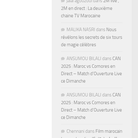
jalal agouzoul
dans
2M live ,
2M en direct : La deuxième
chaine TV Marocaine
MALIKA NASRI
dans
Nous
révélons les secrets de six tours
de magie célèbres
ANSUMOU BILALI
dans
CAN
2025 : Maroc vs Comores en
Direct – Match d’Ouverture Live
ce Dimanche
ANSUMOU BILALI
dans
CAN
2025 : Maroc vs Comores en
Direct – Match d’Ouverture Live
ce Dimanche
Chennani
dans
Film marocain