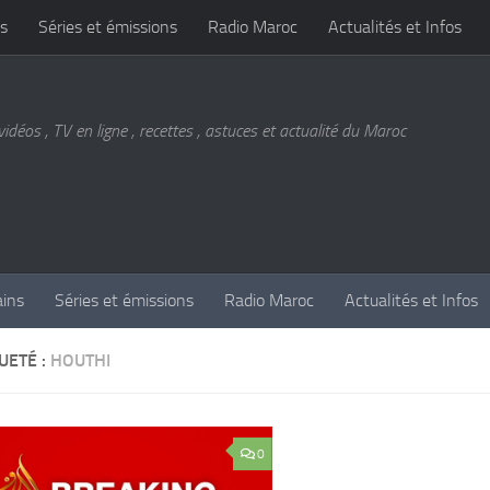
s
Séries et émissions
Radio Maroc
Actualités et Infos
vidéos , TV en ligne , recettes , astuces et actualité du Maroc
ains
Séries et émissions
Radio Maroc
Actualités et Infos
UETÉ :
HOUTHI
0