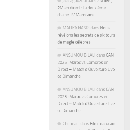
jalal agouzoul
dans
2M live ,
2M en direct : La deuxième
chaine TV Marocaine
MALIKA NASRI
dans
Nous
révélons les secrets de six tours
de magie célèbres
ANSUMOU BILALI
dans
CAN
2025 : Maroc vs Comores en
Direct – Match d’Ouverture Live
ce Dimanche
ANSUMOU BILALI
dans
CAN
2025 : Maroc vs Comores en
Direct – Match d’Ouverture Live
ce Dimanche
Chennani
dans
Film marocain