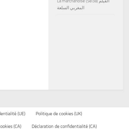
La marchandise (Sel3a) الفيلم
المغربي السلعة
entialité (UE)
Politique de cookies (UK)
cookies (CA)
Déclaration de confidentialité (CA)