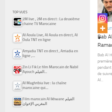
TOP VUES
2M live , 2M en direct : La deuxième
chaine TV Marocaine
ACTUALIT
Al Aoula Live, Al Aoula en direct, Al
Bab A
Oula TNT en ligne
Rama
Arryadia TNT en direct , Arriadia en
Bab Al H
ligne ,…
première
Zin Li Fik Le film Marocain de Nabil
pendant
Ayouch الفيلم…
de suivr
Al...
Al Maghribia live : la chaîne
marocaine qui…
Film marocain Al Ikhwane الفيلم
المغربي الإخوان