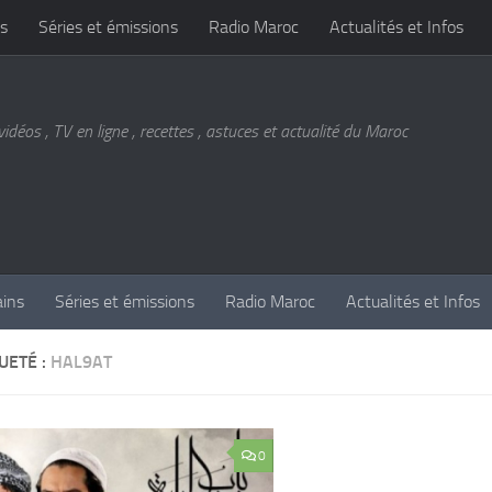
s
Séries et émissions
Radio Maroc
Actualités et Infos
vidéos , TV en ligne , recettes , astuces et actualité du Maroc
ains
Séries et émissions
Radio Maroc
Actualités et Infos
UETÉ :
HAL9AT
0