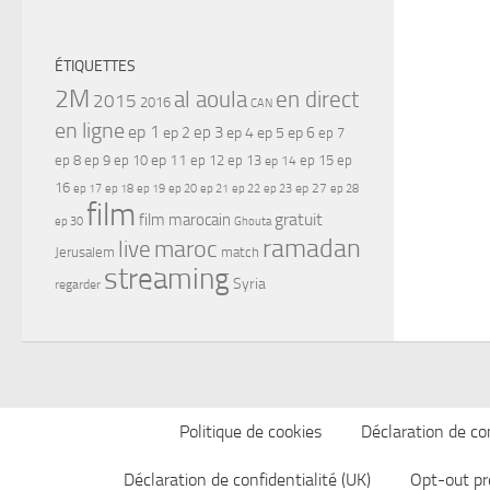
ÉTIQUETTES
2M
al aoula
en direct
2015
2016
CAN
en ligne
ep 1
ep 3
ep 2
ep 4
ep 5
ep 6
ep 7
ep 11
ep 8
ep 9
ep 10
ep 12
ep 13
ep 15
ep
ep 14
16
ep 17
ep 21
ep 27
ep 18
ep 19
ep 20
ep 22
ep 23
ep 28
film
gratuit
film marocain
ep 30
Ghouta
ramadan
maroc
live
Jerusalem
match
streaming
Syria
regarder
Politique de cookies
Déclaration de con
Déclaration de confidentialité (UK)
Opt-out pr