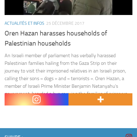
ACTUALITÉS ET INFOS
25 DÉCEMBRE 2017
Oren Hazan harasses households of
Palestinian households
An Israeli member of parliament has verbally harassed
Palestinian families hailing from the Gaza Strip on their
journey to visit their imprisoned relatives in an Israeli prison,
calling their sons « dogs » and « terrorists ». Oren Hazan, a
member of Israeli Prime Minister Benjamin Netanyahu’s
government, boarded a bus carrying the families of prisoners
on Monday about to…