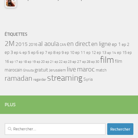
ÉTIQUETTES
2M
al aoula
en direct
en ligne
2015
ep 1
ep 2
2016
CAN
ep 3
ep 4
ep 5
ep 6
ep 7
ep 11
ep 8
ep 9
ep 10
ep 12
ep 13
ep 15
ep
ep 14
film
film
16
ep 17
ep 21
ep 27
ep 18
ep 19
ep 20
ep 22
ep 23
ep 28
ep 30
maroc
live
gratuit
marocain
Jerusalem
match
Ghouta
streaming
ramadan
Syria
regarder
PLUS
Rechercher :