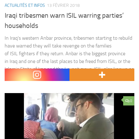
ACTUALITÉS ET INFOS
13 FÉVRIER 2018
Iraqi tribesmen warn ISIL warring parties’
households
In Iraq’s western Anbar province, tribesmen starting to rebuild
have warned they will take revenge on the families
of ISIL fighters if they return. Anbar is the biggest province
in Iraq and one of the last places to be freed from ISIL, or the
Islamic State of Iraq and the Levant group. ISIL, also known as
ISIS, swept into…
0