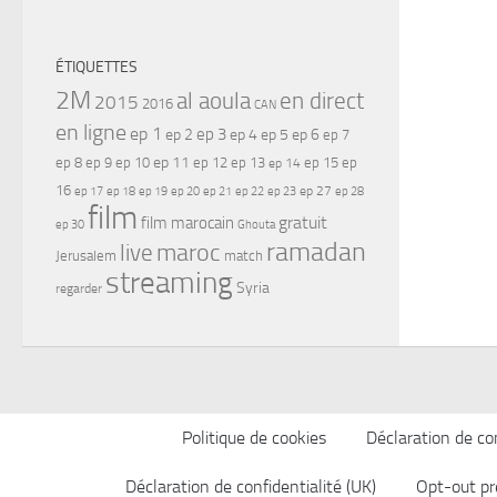
ÉTIQUETTES
2M
al aoula
en direct
2015
2016
CAN
en ligne
ep 1
ep 3
ep 2
ep 4
ep 5
ep 6
ep 7
ep 11
ep 8
ep 9
ep 10
ep 12
ep 13
ep 15
ep
ep 14
16
ep 17
ep 21
ep 27
ep 18
ep 19
ep 20
ep 22
ep 23
ep 28
film
gratuit
film marocain
ep 30
Ghouta
ramadan
maroc
live
Jerusalem
match
streaming
Syria
regarder
Politique de cookies
Déclaration de con
Déclaration de confidentialité (UK)
Opt-out pr