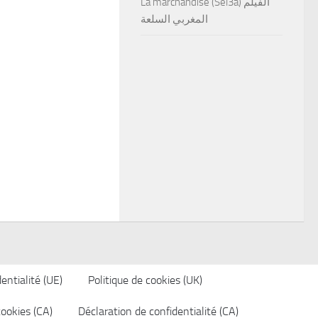
La marchandise (Sel3a) الفيلم
المغربي السلعة
entialité (UE)
Politique de cookies (UK)
cookies (CA)
Déclaration de confidentialité (CA)