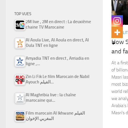
TOP VUES
2M live , 2M en direct : La deuxième
chaine TV Marocaine
ACTUALIT
Al Aoula Live, Al Aoula en direct, Al
How Sa
Oula TNT en ligne
and fa
Arryadia TNT en direct , Arriadia en
At a firs
ligne ,…
of billi
Zin Li Fik Le film Marocain de Nabil
Masri la
Ayouch الفيلم…
most biz
world rel
Al Maghribia live : la chaîne
we analy
marocaine qui…
Arabia’s
Masri’s 
Film marocain Al Ikhwane الفيلم
المغربي الإخوان