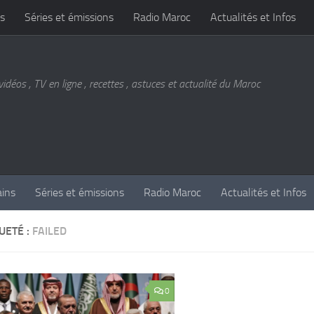
s
Séries et émissions
Radio Maroc
Actualités et Infos
vidéos , TV en ligne , recettes , astuces et actualité du Maroc
ains
Séries et émissions
Radio Maroc
Actualités et Infos
UETÉ :
FAILED
0