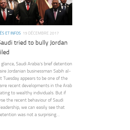
ÉS ET INFOS
19 DÉCEMBRE 2017
udi tried to bully Jordan
iled
t glance, Saudi Arabia’s brief detention
onaire Jordanian businessman Sabih al-
st Tuesday appears to be one of the
arre recent developments in the Arab
ating to wealthy individuals. But if
se the recent behaviour of Saudi
 leadership, we can easily see that
detention was not a surprising…