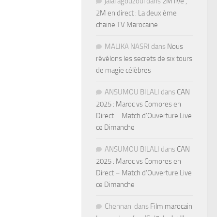
jalal agouzoul
dans
2M live ,
2M en direct : La deuxième
chaine TV Marocaine
MALIKA NASRI
dans
Nous
révélons les secrets de six tours
de magie célèbres
ANSUMOU BILALI
dans
CAN
2025 : Maroc vs Comores en
Direct – Match d’Ouverture Live
ce Dimanche
ANSUMOU BILALI
dans
CAN
2025 : Maroc vs Comores en
Direct – Match d’Ouverture Live
ce Dimanche
Chennani
dans
Film marocain