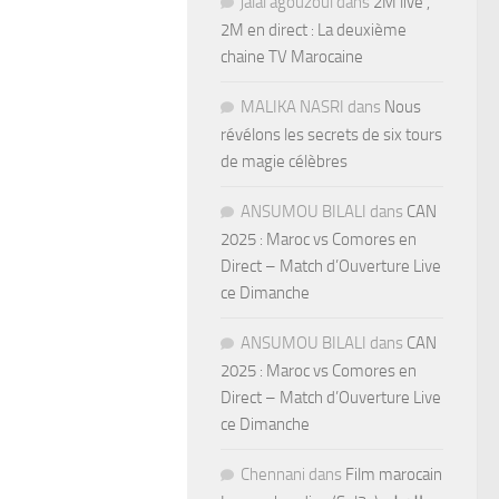
jalal agouzoul
dans
2M live ,
2M en direct : La deuxième
chaine TV Marocaine
MALIKA NASRI
dans
Nous
révélons les secrets de six tours
de magie célèbres
ANSUMOU BILALI
dans
CAN
2025 : Maroc vs Comores en
Direct – Match d’Ouverture Live
ce Dimanche
ANSUMOU BILALI
dans
CAN
2025 : Maroc vs Comores en
Direct – Match d’Ouverture Live
ce Dimanche
Chennani
dans
Film marocain