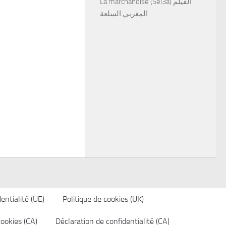
La marchandise (Sel3a) الفيلم
المغربي السلعة
entialité (UE)
Politique de cookies (UK)
cookies (CA)
Déclaration de confidentialité (CA)