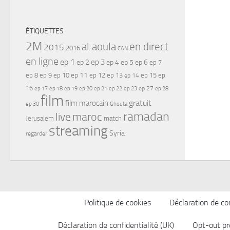
ÉTIQUETTES
2M
al aoula
en direct
2015
2016
CAN
en ligne
ep 1
ep 3
ep 2
ep 4
ep 5
ep 6
ep 7
ep 11
ep 8
ep 9
ep 10
ep 12
ep 13
ep 15
ep
ep 14
16
ep 17
ep 21
ep 27
ep 18
ep 19
ep 20
ep 22
ep 23
ep 28
film
gratuit
film marocain
ep 30
Ghouta
ramadan
maroc
live
Jerusalem
match
streaming
Syria
regarder
Politique de cookies
Déclaration de con
Déclaration de confidentialité (UK)
Opt-out pr