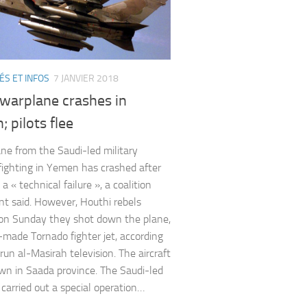
ÉS ET INFOS
7 JANVIER 2018
 warplane crashes in
 pilots flee
ne from the Saudi-led military
 fighting in Yemen has crashed after
 a « technical failure », a coalition
t said. However, Houthi rebels
on Sunday they shot down the plane,
h-made Tornado fighter jet, according
run al-Masirah television. The aircraft
n in Saada province. The Saudi-led
 carried out a special operation…