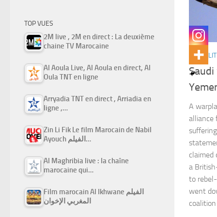
TOP VUES
2M live , 2M en direct : La deuxième
chaine TV Marocaine
ACTUALIT
Al Aoula Live, Al Aoula en direct, Al
Saudi
Oula TNT en ligne
Yemen;
Arryadia TNT en direct , Arriadia en
A warpla
ligne ,…
alliance
Zin Li Fik Le film Marocain de Nabil
suffering
Ayouch الفيلم…
statemen
claimed 
Al Maghribia live : la chaîne
a Britis
marocaine qui…
to rebel-
went dow
Film marocain Al Ikhwane الفيلم
المغربي الإخوان
coalition