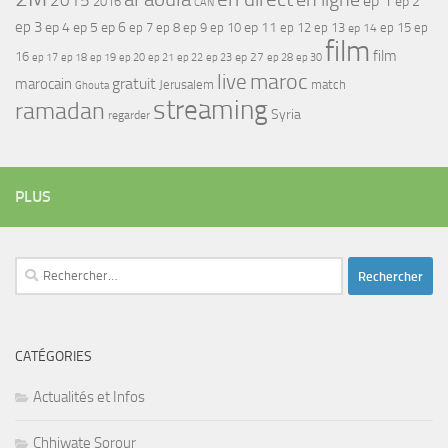
2015
ep 1
ep 2
2016
CAN
ep 3
ep 4
ep 5
ep 6
ep 7
ep 11
ep 8
ep 9
ep 10
ep 12
ep 13
ep 15
ep
ep 14
film
film
16
ep 17
ep 21
ep 27
ep 18
ep 19
ep 20
ep 22
ep 23
ep 28
ep 30
maroc
live
gratuit
marocain
Jerusalem
match
Ghouta
streaming
ramadan
Syria
regarder
PLUS
Rechercher :
CATÉGORIES
Actualités et Infos
Chhiwate Sorour