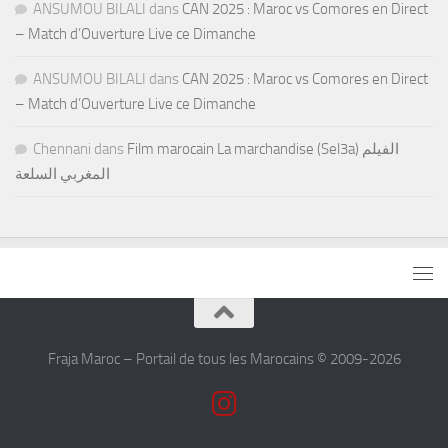
ANSUMOU BILALI
dans
CAN 2025 : Maroc vs Comores en Direct
– Match d’Ouverture Live ce Dimanche
ANSUMOU BILALI
dans
CAN 2025 : Maroc vs Comores en Direct
– Match d’Ouverture Live ce Dimanche
Chennani
dans
Film marocain La marchandise (Sel3a) الفيلم
المغربي السلعة
Fraja Maroc – Portail de tous les Marocains © 2009-2026