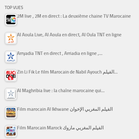
TOP VUES
2M live , 2M en direct : La deuxième chaine TV Marocaine
Al Aoula Live, Al Aoula en direct, Al Oula TNT en ligne
Arryadia TNT en direct , Arriadia en ligne ,…
Zin Li Fik Le film Marocain de Nabil Ayouch الفيلم…
Al Maghribia live : la chaîne marocaine qui…
Film marocain Al Ikhwane الفيلم المغربي الإخوان
Film Marocain Marock الفيلم المغربي ماروك