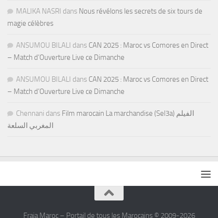
MALIKA NASRI
dans
Nous révélons les secrets de six tours de
magie célèbres
ANSUMOU BILALI
dans
CAN 2025 : Maroc vs Comores en Direct
– Match d’Ouverture Live ce Dimanche
ANSUMOU BILALI
dans
CAN 2025 : Maroc vs Comores en Direct
– Match d’Ouverture Live ce Dimanche
Chennani
dans
Film marocain La marchandise (Sel3a) الفيلم
المغربي السلعة
Fraja Maroc – Portail de tous les Marocains © 2009-2026