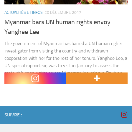
ACTUALITÉS ET INFOS
20 DÉCEMBRE 2017
Myanmar bars UN human rights envoy
Yanghee Lee
The government of Myanmar has barred a UN human rights
investigator from visiting the country and withdrawn
cooperation with her for the rest of her tenure. Yanghee Lee, a
UN special rapporteur, was to visit in January to assess the
state of human rights across Myanmar, including in Rakhine
state where a brutal military crackdown has sent more…
SUIVRE :