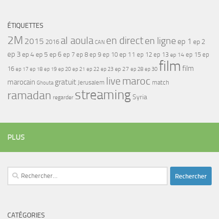
ÉTIQUETTES
2M
al aoula
en direct
en ligne
2015
ep 1
ep 2
2016
CAN
ep 3
ep 4
ep 5
ep 6
ep 7
ep 11
ep 8
ep 9
ep 10
ep 12
ep 13
ep 15
ep
ep 14
film
film
16
ep 17
ep 21
ep 27
ep 18
ep 19
ep 20
ep 22
ep 23
ep 28
ep 30
maroc
live
gratuit
marocain
Jerusalem
match
Ghouta
streaming
ramadan
Syria
regarder
PLUS
Rechercher :
CATÉGORIES