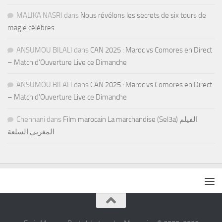
MALIKA NASRI
dans
Nous révélons les secrets de six tours de
magie célèbres
ANSUMOU BILALI
dans
CAN 2025 : Maroc vs Comores en Direct
– Match d’Ouverture Live ce Dimanche
ANSUMOU BILALI
dans
CAN 2025 : Maroc vs Comores en Direct
– Match d’Ouverture Live ce Dimanche
Chennani
dans
Film marocain La marchandise (Sel3a) الفيلم
المغربي السلعة