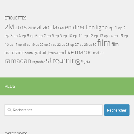
ÉTIQUETTES
2M
al aoula
en direct
en ligne
2015
ep 1
ep 2
2016
CAN
ep 3
ep 4
ep 5
ep 6
ep 7
ep 11
ep 8
ep 9
ep 10
ep 12
ep 13
ep 15
ep
ep 14
film
film
16
ep 17
ep 21
ep 27
ep 18
ep 19
ep 20
ep 22
ep 23
ep 28
ep 30
maroc
live
gratuit
marocain
Jerusalem
match
Ghouta
streaming
ramadan
Syria
regarder
PLUS
Rechercher :