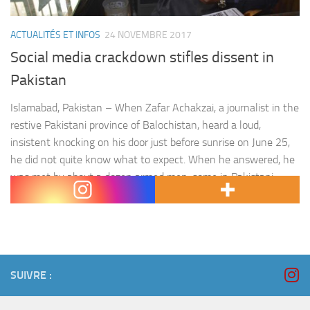
ACTUALITÉS ET INFOS
24 NOVEMBRE 2017
Social media crackdown stifles dissent in
Pakistan
Islamabad, Pakistan – When Zafar Achakzai, a journalist in the
restive Pakistani province of Balochistan, heard a loud,
insistent knocking on his door just before sunrise on June 25,
he did not quite know what to expect. When he answered, he
was met by about a dozen armed men, some in Pakistani
paramilitary uniforms. « They…
SUIVRE :