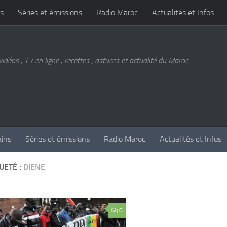
s
Séries et émissions
Radio Maroc
Actualités et Infos
vidéos , TV en ligne , recettes , astuces et actualité du Maroc
ains
Séries et émissions
Radio Maroc
Actualités et Infos
UETÉ :
DIENE
0