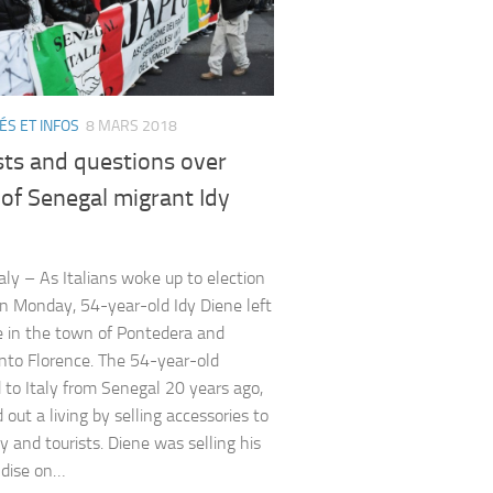
ÉS ET INFOS
8 MARS 2018
sts and questions over
g of Senegal migrant Idy
aly – As Italians woke up to election
on Monday, 54-year-old Idy Diene left
 in the town of Pontedera and
nto Florence. The 54-year-old
 to Italy from Senegal 20 years ago,
out a living by selling accessories to
y and tourists. Diene was selling his
dise on…