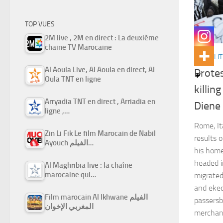
TOP VUES
2M live , 2M en direct : La deuxième
chaine TV Marocaine
ACTUALIT
Al Aoula Live, Al Aoula en direct, Al
Prote
Oula TNT en ligne
killin
Arryadia TNT en direct , Arriadia en
Diene
ligne ,…
Rome, It
Zin Li Fik Le film Marocain de Nabil
results 
Ayouch الفيلم…
his home
headed i
Al Maghribia live : la chaîne
marocaine qui…
migrated
and eked 
Film marocain Al Ikhwane الفيلم
passersb
المغربي الإخوان
merchan