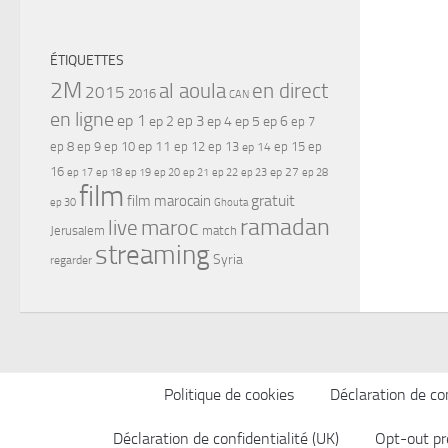
ÉTIQUETTES
2M
al aoula
en direct
2015
2016
CAN
en ligne
ep 1
ep 3
ep 2
ep 4
ep 5
ep 6
ep 7
ep 11
ep 8
ep 9
ep 10
ep 12
ep 13
ep 15
ep
ep 14
16
ep 17
ep 21
ep 27
ep 18
ep 19
ep 20
ep 22
ep 23
ep 28
film
gratuit
film marocain
ep 30
Ghouta
ramadan
maroc
live
Jerusalem
match
streaming
Syria
regarder
Politique de cookies
Déclaration de con
Déclaration de confidentialité (UK)
Opt-out pr