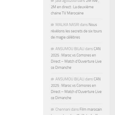
jalal agouzoul
dans
2M live ,
2M en direct : La deuxième
chaine TV Marocaine
MALIKA NASRI
dans
Nous
révélons les secrets de six tours
de magie célèbres
ANSUMOU BILALI
dans
CAN
2025 : Maroc vs Comores en
Direct – Match d’Ouverture Live
ce Dimanche
ANSUMOU BILALI
dans
CAN
2025 : Maroc vs Comores en
Direct – Match d’Ouverture Live
ce Dimanche
Chennani
dans
Film marocain