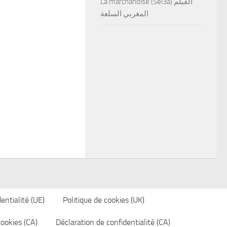
La marchandise (Sel3a) الفيلم
المغربي السلعة
entialité (UE)
Politique de cookies (UK)
cookies (CA)
Déclaration de confidentialité (CA)