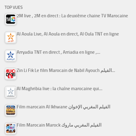
TOP VUES
2M live , 2M en direct : La deuxième chaine TV Marocaine
Al Aoula Live, Al Aoula en direct, Al Oula TNT en ligne
Arryadia TNT en direct , Arriadia en ligne ,…
Zin Li Fik Le film Marocain de Nabil Ayouch الفيلم…
Al Maghribia live : la chaîne marocaine qui…
Film marocain Al Ikhwane الفيلم المغربي الإخوان
Film Marocain Marock الفيلم المغربي ماروك