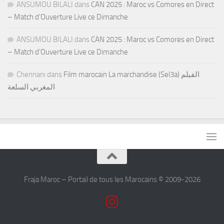
ANSUMOU BILALI
dans
CAN 2025 : Maroc vs Comores en Direct
– Match d’Ouverture Live ce Dimanche
ANSUMOU BILALI
dans
CAN 2025 : Maroc vs Comores en Direct
– Match d’Ouverture Live ce Dimanche
Chennani
dans
Film marocain La marchandise (Sel3a) الفيلم
المغربي السلعة
Fraja Maroc – Portail de tous les Marocains © 2009-2026