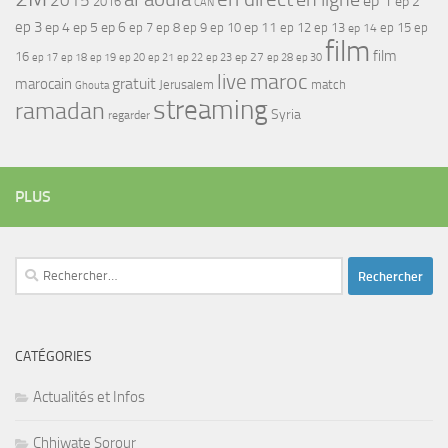
2015
ep 1
ep 2
2016
CAN
ep 3
ep 4
ep 5
ep 6
ep 7
ep 11
ep 8
ep 9
ep 10
ep 12
ep 13
ep 15
ep
ep 14
film
film
16
ep 17
ep 21
ep 27
ep 18
ep 19
ep 20
ep 22
ep 23
ep 28
ep 30
maroc
live
gratuit
marocain
Jerusalem
match
Ghouta
streaming
ramadan
Syria
regarder
PLUS
Rechercher :
CATÉGORIES
Actualités et Infos
Chhiwate Sorour