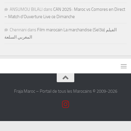
ANSUMOU BILALI
dans
CAN 2025 : Maroc vs Comores en Direct
– Match d’Ouverture Live ce Dimanche
Chennani
dans
Film marocain La marchandise (Sel3a) الفيلم
المغربي السلعة
Fraja Maroc – Portail de tous les Marocains © 2009-2026