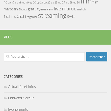
film
film
16
ep 17
ep 21
ep 27
ep 18
ep 19
ep 20
ep 22
ep 23
ep 28
ep 30
maroc
live
gratuit
marocain
Jerusalem
match
Ghouta
streaming
ramadan
Syria
regarder
PLUS
Rechercher :
CATÉGORIES
Actualités et Infos
Chhiwate Sorour
Evenements