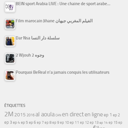
BEIN sport Arabia LIVE : Une chaine de sport arabe…
Film marocain Jihane الفيلم المغربي جيهان
Dar Nsa سلسلة دار النسا
2 Wjouh 2 وجوه
Pourquoi BeReal n’a jamais conquis les utilisateurs
ÉTIQUETTES
2M
al aoula
en direct
en ligne
2015
ep 1
ep 2
2016
CAN
ep 3
ep 4
ep 5
ep 6
ep 7
ep 11
ep 8
ep 9
ep 10
ep 12
ep 13
ep 15
ep
ep 14