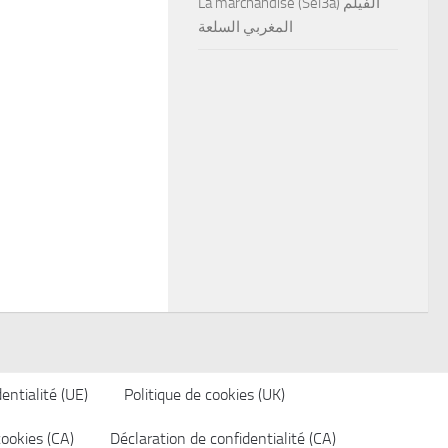
La marchandise (Sel3a) الفيلم
المغربي السلعة
entialité (UE)
Politique de cookies (UK)
cookies (CA)
Déclaration de confidentialité (CA)