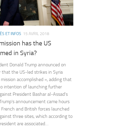
ÉS ET INFOS
15 AVRIL 2018
mission has the US
med in Syria?
ident Donald Trump announced on
 that the US-led strikes in Syria
 mission accomplished », adding that
o intention of launching further
against President Bashar al-Assad’s
. Trump’s announcement came hours
, French and British forces launched
against three sites, which according to
resident are associated…