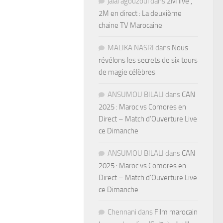
jalal agouzoul
dans
2M live ,
2M en direct : La deuxième
chaine TV Marocaine
MALIKA NASRI
dans
Nous
révélons les secrets de six tours
de magie célèbres
ANSUMOU BILALI
dans
CAN
2025 : Maroc vs Comores en
Direct – Match d’Ouverture Live
ce Dimanche
ANSUMOU BILALI
dans
CAN
2025 : Maroc vs Comores en
Direct – Match d’Ouverture Live
ce Dimanche
Chennani
dans
Film marocain