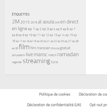
ÉTIQUETTES
2M
al aoula
en direct
2015
2016
CAN
en ligne
ep 1
ep 3
ep 2
ep 4
ep 5
ep 6
ep 7
ep 11
ep 8
ep 9
ep 10
ep 12
ep 13
ep 15
ep
ep 14
16
ep 17
ep 21
ep 27
ep 18
ep 19
ep 20
ep 22
ep 23
ep 28
film
gratuit
film marocain
ep 30
Ghouta
ramadan
maroc
live
Jerusalem
match
streaming
Syria
regarder
Politique de cookies
Déclaration de con
Déclaration de confidentialité (UK)
Opt-out pr