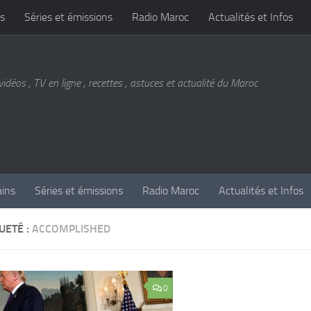
s
Séries et émissions
Radio Maroc
Actualités et Infos
vidéos , TV en ligne , recettes , astuces et actualité du Maroc
ains
Séries et émissions
Radio Maroc
Actualités et Infos
UETÉ :
ACCOMPLISHED
0