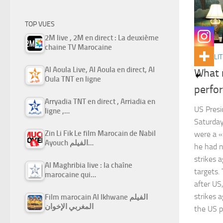
TOP VUES
2M live , 2M en direct : La deuxième
chaine TV Marocaine
ACTUALIT
Al Aoula Live, Al Aoula en direct, Al
What 
Oula TNT en ligne
perfor
Arryadia TNT en direct , Arriadia en
US Pres
ligne ,…
Saturday
Zin Li Fik Le film Marocain de Nabil
were a «
Ayouch الفيلم…
he had n
strikes 
Al Maghribia live : la chaîne
targets
marocaine qui…
after US
strikes 
Film marocain Al Ikhwane الفيلم
المغربي الإخوان
the US p