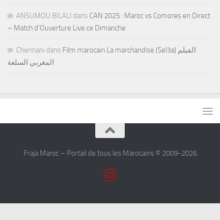
ANSUMOU BILALI
dans
CAN 2025 : Maroc vs Comores en Direct
– Match d’Ouverture Live ce Dimanche
Chennani
dans
Film marocain La marchandise (Sel3a) الفيلم
المغربي السلعة
Fraja Maroc – Portail de tous les Marocains © 2009-2026