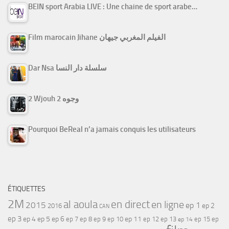
BEIN sport Arabia LIVE : Une chaine de sport arabe…
Film marocain Jihane الفيلم المغربي جيهان
Dar Nsa سلسلة دار النسا
2 Wjouh 2 وجوه
Pourquoi BeReal n’a jamais conquis les utilisateurs
ÉTIQUETTES
2M
al aoula
en direct
en ligne
2015
ep 1
ep 2
2016
CAN
ep 3
ep 4
ep 5
ep 6
ep 7
ep 11
ep 8
ep 9
ep 10
ep 12
ep 13
ep 15
ep
ep 14