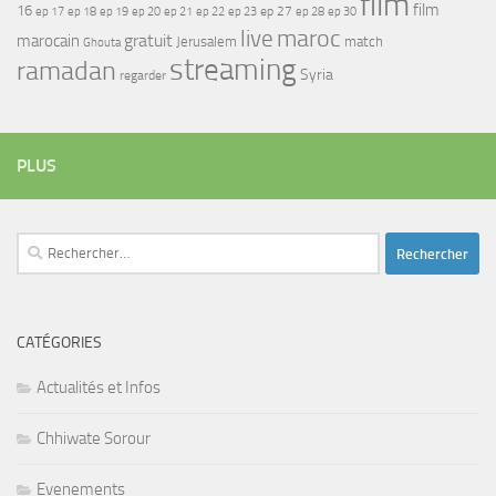
film
film
16
ep 17
ep 21
ep 27
ep 18
ep 19
ep 20
ep 22
ep 23
ep 28
ep 30
maroc
live
gratuit
marocain
Jerusalem
match
Ghouta
streaming
ramadan
Syria
regarder
PLUS
Rechercher :
CATÉGORIES
Actualités et Infos
Chhiwate Sorour
Evenements